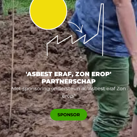
'ASBEST ERAF, ZON EROP'
PARTNERSCHAP
Met sponsoring ondersteun ik “Asbest eraf Zon
erop”
SPONSOR