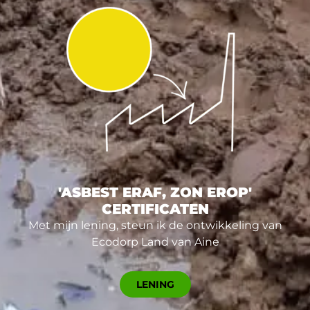
'ASBEST ERAF, ZON EROP'
CERTIFICATEN
Met mijn lening, steun ik de ontwikkeling van
Ecodorp Land van Aine
LENING