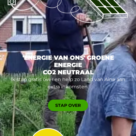
'ENERGIE VAN ONS' GROENE
ENERGIE
CO2 NEUTRAAL
Ik stap gratis over en help zo Land van Aine aan
extra inkomsten.
STAP OVER