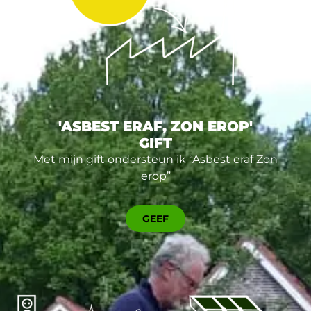
'ASBEST ERAF, ZON EROP'
GIFT
Met mijn gift ondersteun ik “Asbest eraf Zon
erop”
GEEF