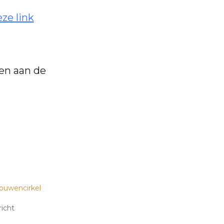
ze link
en aan de
ouwencirkel
richt