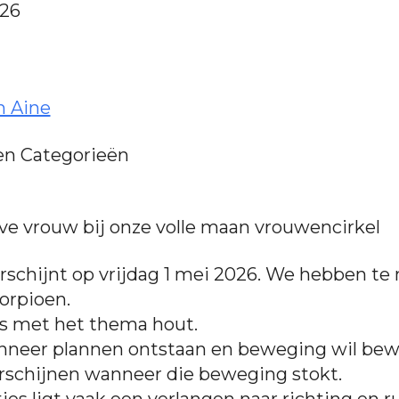
026
n Aine
n Categorieën
e vrouw bij onze volle maan vrouwencirkel
rschijnt op vrijdag 1 mei 2026. We hebben t
orpioen.
s met het thema hout.
anneer plannen ontstaan en beweging wil bew
verschijnen wanneer die beweging stokt.
es ligt vaak een verlangen naar richting en r