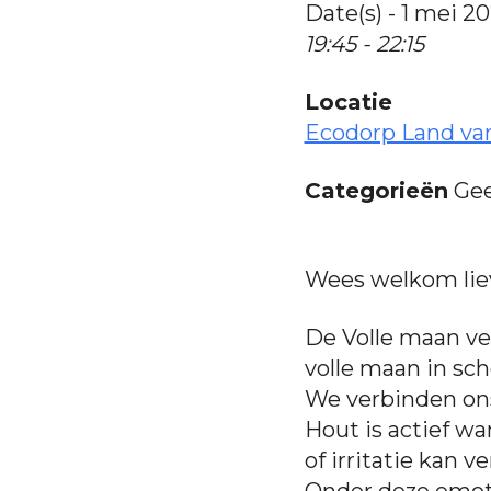
Date(s) - 1 mei 2
19:45 - 22:15
Locatie
Ecodorp Land va
Categorieën
Gee
Wees welkom liev
De Volle maan ve
volle maan in sch
We verbinden on
Hout is actief w
of irritatie kan 
Onder deze emoti