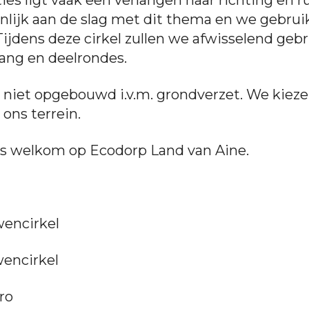
ijk aan de slag met dit thema en we gebruike
 Tijdens deze cirkel zullen we afwisselend ge
zang en deelrondes.
og niet opgebouwd i.v.m. grondverzet. We kie
 ons terrein.
s welkom op Ecodorp Land van Aine.
wencirkel
wencirkel
ro