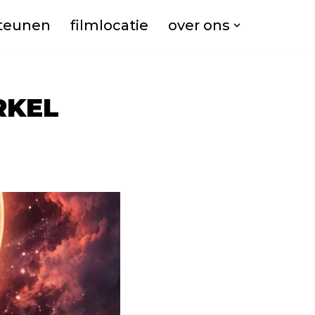
teunen
filmlocatie
over ons
RKEL