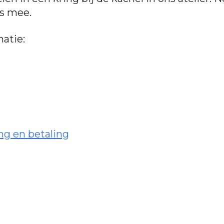
ls mee.
atie:
ng en betaling