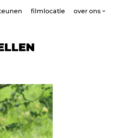
teunen
filmlocatie
over ons
ELLEN