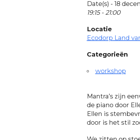
Date(s) - 18 dec
19:15 - 21:00
Locatie
Ecodorp Land va
Categorieën
workshop
Mantra’s zijn een
de piano door Ell
Ellen is stembevr
door is het stil 
We zitten op stoel