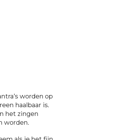
antra’s worden op
een haalbaar is.
en het zingen
an worden.
eem als je het fijn