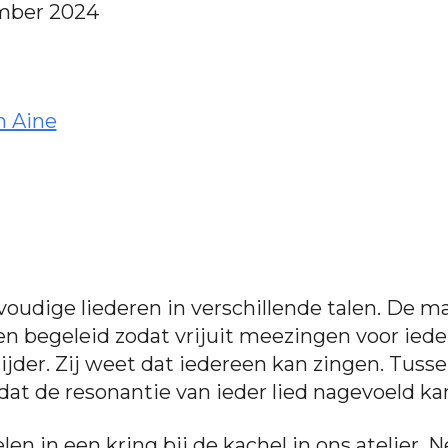
ember 2024
n Aine
voudige liederen in verschillende talen. De m
en begeleid zodat vrijuit meezingen voor ieder
ijder. Zij weet dat iedereen kan zingen. Tuss
zodat de resonantie van ieder lied nagevoeld k
en in een kring bij de kachel in ons atelier. N