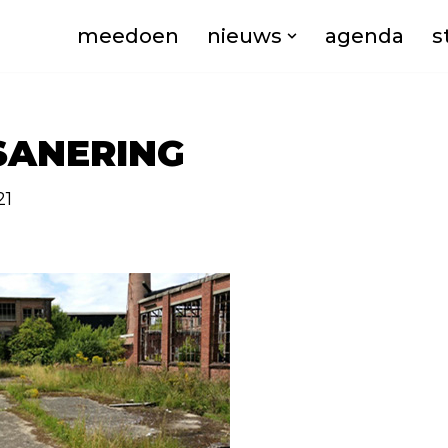
meedoen
nieuws
agenda
s
SANERING
21