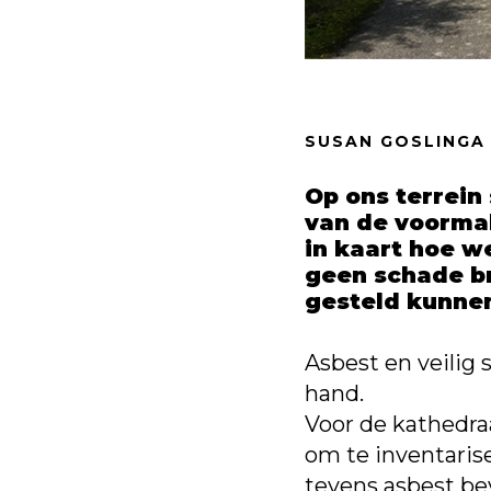
SUSAN GOSLINGA
Op ons terrein
van de voorma
in kaart hoe w
geen schade br
gesteld kunne
Asbest en veilig
hand.
Voor de kathedraa
om te inventaris
tevens asbest be