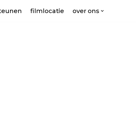
teunen
filmlocatie
over ons