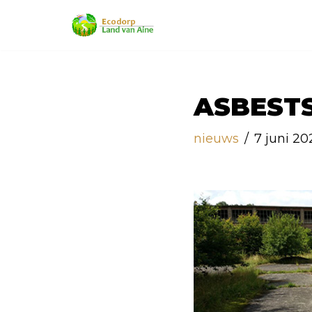
Ga
naar
de
inhoud
ASBEST
nieuws
7 juni 20