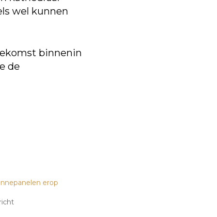
els wel kunnen
toekomst binnenin
e de
onnepanelen erop
richt